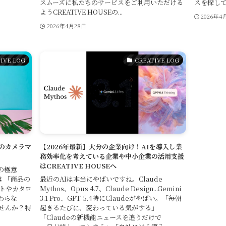
スムーズに私たちのサービスをご利用いただける
スを探してい
ようCREATIVE HOUSEの...
2026年4
2026年4月28日
IVE LOG
CREATIVE LOG
ロのカメラマ
【2026年最新】大分の企業向け！AIを導入し業
務効率化を考えている企業や中小企業の活用支援
はCREATIVE HOUSEへ
の極意
は 「商品の
最近のAIは本当にやばいですね。Claude
トやカタロ
Mythos、Opus 4.7、Claude Design...Gemini
らな
3.1 Pro、GPT-5.4特にClaudeがやばい。「毎朝
せんか？特
起きるたびに、変わっている気がする」
「Claudeの新機能ニュースを追うだけで