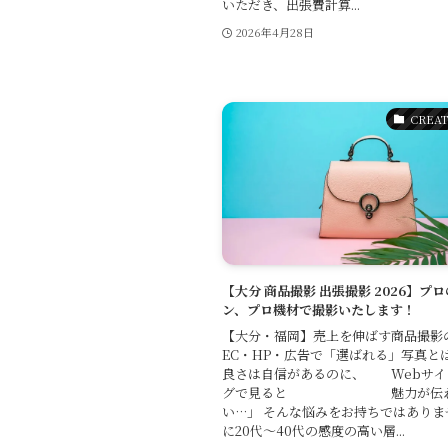
いただき、出張費計算...
2026年4月28日
CREAT
【大分 商品撮影 出張撮影 2026】プ
ン、プロ機材で撮影いたします！
【大分・福岡】売上を伸ばす商品撮影
EC・HP・広告で「選ばれる」写真と
良さは自信があるのに、 Webサイ
グで見ると 魅力が伝わ
い…」 そんな悩みをお持ちではありま
に20代～40代の感度の高い層...