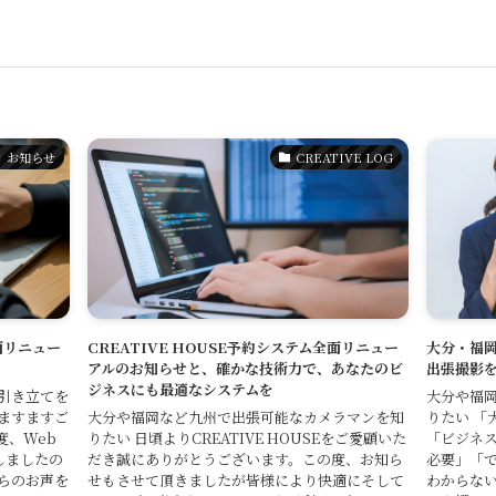
Service
お知らせ
CREATIVE LOG
Reservation
公式アプリ
全面リニュー
CREATIVE HOUSE予約システム全面リニュー
大分・福
アルのお知らせと、確かな技術力で、あなたのビ
出張撮影
Contact
ジネスにも最適なシステムを
のお引き立てを
大分や福
ますますご
大分や福岡など九州で出張可能なカメラマンを知
りたい 「
度、Web
りたい 日頃よりCREATIVE HOUSEをご愛顧いた
「ビジネ
しましたの
だき誠にありがとうございます。この度、お知ら
必要」「
らのお声を
せもさせて頂きましたが皆様により快適にそして
わからない