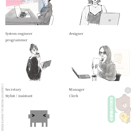
System engineer
designer
programmer
Secretary
Manager
×
Stylist / Assistant
Clerk