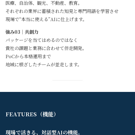
医療、自治体、観光、不動産、教育。
それぞれの業界に蓄積された知見と専門用語を学習させ
現場で“本当に使える”AIに仕上げます。
強み03｜共創力
パッケージを当てはめるのではなく
貴社の課題と業務に合わせて伴走開発。
PoCから本格運用まで
地域に根ざしたチームが並走します。
FEATURES（機能）
現場で活きる、対話型AIの機能。