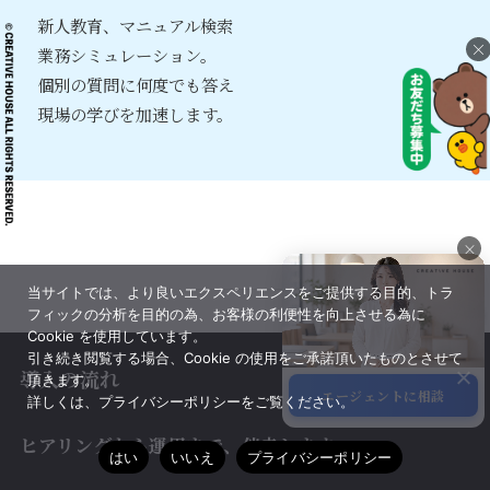
新人教育、マニュアル検索
×
業務シミュレーション。
個別の質問に何度でも答え
現場の学びを加速します。
×
当サイトでは、より良いエクスペリエンスをご提供する目的、トラ
×
フィックの分析を目的の為、お客様の利便性を向上させる為に
Cookie を使用しています。
引き続き閲覧する場合、Cookie の使用をご承諾頂いたものとさせて
導入の流れ
頂きます。
エージェントに相談
詳しくは、プライバシーポリシーをご覧ください。
サポート
ヒアリングから運用まで、伴走します。
はい
いいえ
プライバシーポリシー