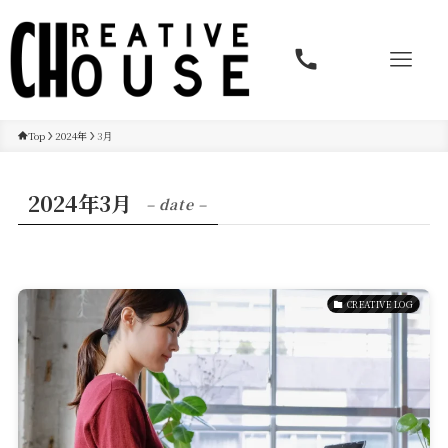
Top
2024年
3月
2024年3月
– date –
CREATIVE LOG