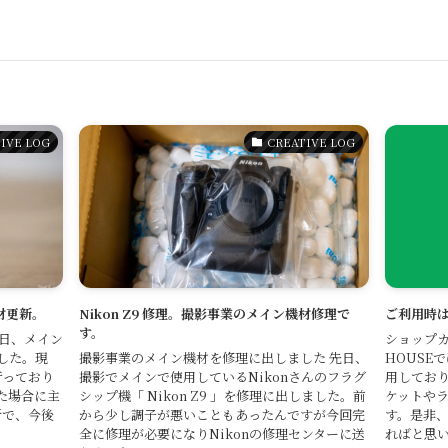
IVE LOG
CREATIVE LOG
機材更新。
Nikon Z9 修理。撮影事業のメイン機材修理で
ご利用時
す。
先日、メイン
ショップカ
ました。現
撮影事業のメイン機材を修理に出しました 先日、
HOUSE
行っており
撮影でメインで使用しているNikonさんのフラグ
用してお
た場合に主
シップ機「 Nikon Z9 」を修理に出しました。前
ケットや
断で、今後
から少し調子が悪いこともあったんですが今回完
す。是非
全に修理が必要になりNikonの修理センターに送
ればと思いま