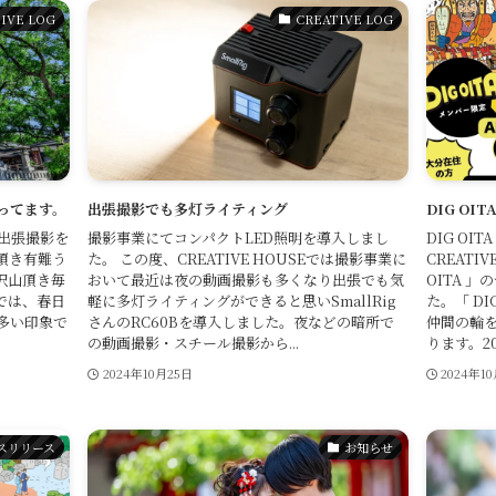
IVE LOG
CREATIVE LOG
Service
行ってます。
出張撮影でも多灯ライティング
DIG OI
出張撮影を
撮影事業にてコンパクトLED照明を導入しまし
DIG OI
頂き有難う
た。 この度、CREATIVE HOUSEでは撮影事業に
CREATI
沢山頂き毎
おいて最近は夜の動画撮影も多くなり出張でも気
OITA 
Reservation
では、春日
軽に多灯ライティングができると思いSmallRig
た。「 D
多い印象で
さんのRC60Bを導入しました。夜などの暗所で
仲間の輪
の動画撮影・スチール撮影から...
ります。202
公式アプリ
2024年10月25日
2024年1
スリリース
お知らせ
Contact