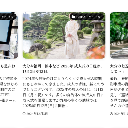
IVE LOG
CREATIVE LOG
年も是非お
大分や福岡、熊本など 2025年 成人式の日程は、
大分の七五
1月12日や13日。
して… 」
のご依頼を
2024年も最後の月に入りもうすぐ成人式の時期
最近、撮影
分県をはじめ
にさしかかってきました。成人の皆様、誠におめ
影事業の御
ト制作のご
でとうございます。2025年の成人の日は、1月13
連絡させて
IVE
日（月・祝）です。多くの自治体では成人の日に
見しご連絡
各種ホーム
成人式を開催しますが九州の多くの地域では
を見て即
2025年1月12日(日)に開催...
せんので是非
2024年12月3日
2024年1