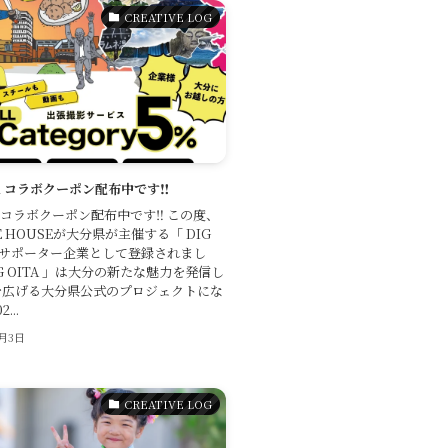
CREATIVE LOG
TA コラボクーポン配布中です‼️
TA コラボクーポン配布中です‼️ この度、
VE HOUSEが大分県が主催する「 DIG
」のサポーター企業として登録されまし
IG OITA 」は大分の新たな魅力を発信し
を広げる大分県公式のプロジェクトにな
...
0月3日
CREATIVE LOG