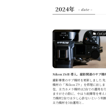
2024年
– date –
CREAT
Nikon Z6Ⅲ 導入。撮影関連のサブ
撮影事業のサブ機材を更新しました 
機材の「 Nikon Z9 」を修理に出し
在、主力カメラ機材は2台での運用を
ますがその際に、やはり故障等を考え
力機材2台では少し心許ないという判
主力機材を3台運用と...