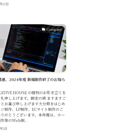
2月13日
Company
関連、2024年度 新規制作終了のお知ら
ATIVE HOUSE の格別のお引き立てを
礼申し上げます。師走の候 ますますご
ととお喜び申し上げます大分県をはじめ
ジ制作、LP制作、ECサイト制作のご
ありがとうございます。本年度は、ホー
等のWeb制...
2月5日