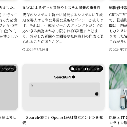
きました。
RAGによるデータ参照やシステム開発の重要性
総撮影件数
) に行って
既存のシステムや新たに開発するシステムに生成
CREATI
行った記憶
AIを導入する際に非常に重要なポイントがありま
て、総撮影
もう20年
す。それは、生成AIツールのプロンプトだけで対
間は、約6
"山笠"でし
応できる業務はかなり限られ約3割程にとどま
もひとえ
だか懐かしい
り、想定した質問への回答や社内資料の作成に限
きました
られることがほとんど...
これが多い
2024年7月29日
2024年7
Company
CREATIVE LOG
を超えまし
「SearchGPT」OpenAIがAI検索エンジンを発
医療 x I
表
ンライン