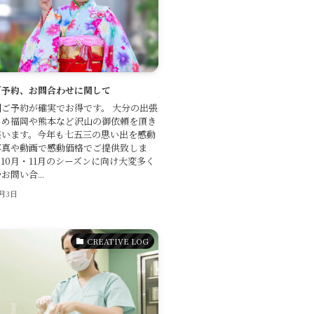
ご予約、お問合わせに関して
ご予約が確実でお得です。 大分の出張
じめ福岡や熊本など沢山の御依頼を頂き
座います。今年も七五三の思い出を感動
写真や動画で感動価格でご提供致しま
10月・11月のシーズンに向け大変多く
問い合...
0月3日
CREATIVE LOG