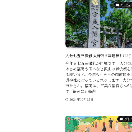
CREAT
大分七五三撮影 大好評!! 毎週神社に
今年も七五三撮影が佳境です。 大分の
はじめ福岡や熊本など沢山の御依頼を
御座います。今年も七五三の御依頼を
週神社に行っている気がします。大分
神社さん。福岡は、宇美八幡宮さんが
す。福岡にも毎週...
2024年10月25日
プレ