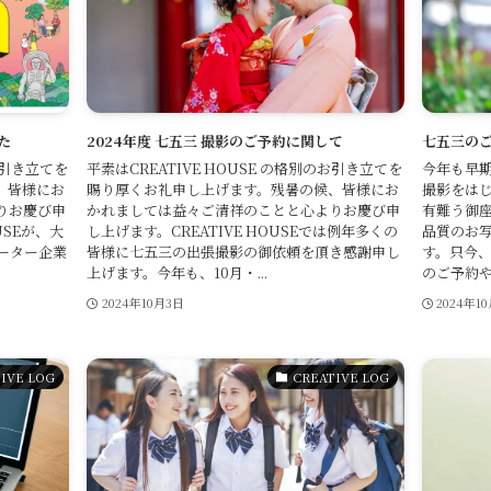
た
2024年度 七五三 撮影のご予約に関して
七五三の
のお引き立てを
平素はCREATIVE HOUSE の格別のお引き立てを
今年も早期
、皆様にお
賜り厚くお礼申し上げます。残暑の候、皆様にお
撮影をは
りお慶び申
かれましては益々ご清祥のことと心よりお慶び申
有難う御
USEが、大
し上げます。CREATIVE HOUSEでは例年多くの
品質のお
ポーター企業
皆様に七五三の出張撮影の御依頼を頂き感謝申し
す。只今、
上げます。今年も、10月・...
のご予約やお
2024年10月3日
2024年1
IVE LOG
CREATIVE LOG