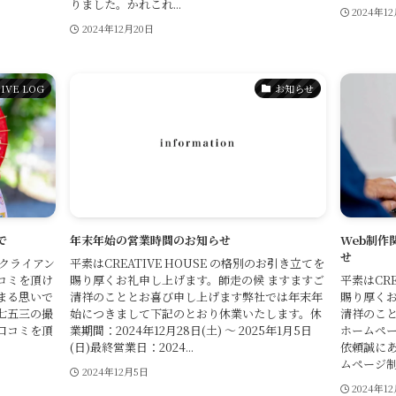
りました。かれこれ...
2024年1
2024年12月20日
IVE LOG
お知らせ
で
年末年始の営業時間のお知らせ
Web制作
せ
クライアン
平素はCREATIVE HOUSE の格別のお引き立てを
コミを頂け
賜り厚くお礼申し上げます。師走の候 ますますご
平素はCRE
まる思いで
清祥のこととお喜び申し上げます弊社では年末年
賜り厚くお
七五三の撮
始につきまして下記のとおり休業いたします。休
清祥のこ
口コミを頂
業期間：2024年12月28日(土) ～ 2025年1月5日
ホームペー
(日)最終営業日：2024...
依頼誠に
ムページ制作
2024年12月5日
2024年1