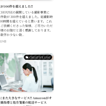
が300件を超えました‼️
VE HOUSEの展開している撮影事業に
件数が 300件を超えました。総撮影時
00時間を超えていると思います。これ
にご依頼くださった皆様、ご尽力いただ
皆様のお陰だと深く感謝しております。
数字か少ない数...
月29日
CREATIVE LOG
T にまた大きなサービス‼️ Amazonがオ
服薬指導と処方箋薬の配送サービス