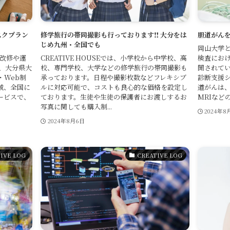
スクプラン
修学旅行の帯同撮影も行っております‼️ 大分をは
胆道がんを
じめ九州・全国でも
岡山大学
、改修や運
CREATIVE HOUSEでは、小学校から中学校、高
検査にお
Eは、大分県大
校、専門学校、大学などの修学旅行の帯同撮影も
開されてい
・Web制
承っております。日程や撮影枚数などフレキシブ
診断支援シ
域、全国に
ルに対応可能で、コストも良心的な価格を設定し
道がんは、
ービスで、
ております。生徒や生徒の保護者にお渡しするお
MRIなどの
写真に関しても購入制...
2024年8
2024年8月6日
IVE LOG
CREATIVE LOG