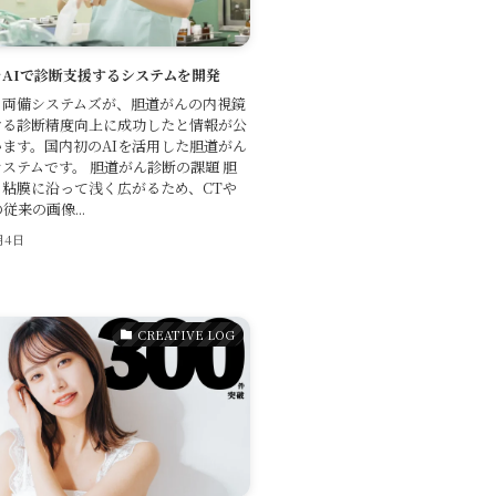
AIで診断支援するシステムを開発
と両備システムズが、胆道がんの内視鏡
ける診断精度向上に成功したと情報が公
ます。国内初のAIを活用した胆道がん
ステムです。 胆道がん診断の課題 胆
粘膜に沿って浅く広がるため、CTや
従来の画像...
月4日
CREATIVE LOG