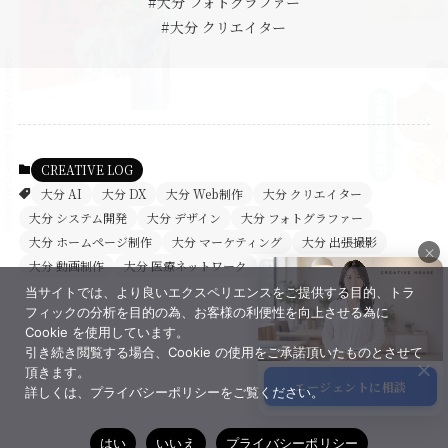
#大分 フォトグラファー
#大分 クリエイター
×
CREATIVE LOG
大分 AI
大分 DX
大分 Web制作
大分 クリエイター
大分 システム開発
大分 デザイン
大分 フォトグラファー
大分 ホームページ制作
大分 マーケティング
大分 出張撮影
×
大分 動画制作
大分 医療ネットワーク
当サイトでは、より良いエクスペリエンスをご提供する目的、トラ
×
フィックの分析を目的の為、お客様の利便性を向上させる為に
Cookie を使用しています。
引き続き閲覧する場合、Cookie の使用をご承諾頂いたものとさせて
頂きます。
エージェントに相談
詳しくは、プライバシーポリシーをご覧ください。
サポート
はい
いいえ
プライバシーポリシー