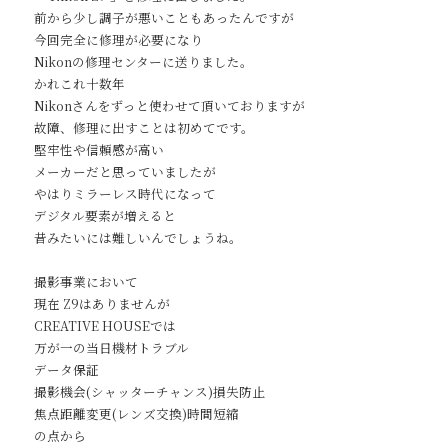
前から少し調子が悪いこともあったんですが
今回完全に修理が必要になり
Nikonの修理センターに送りました。
かれこれ十数年
Nikonさんをずっと使わせて頂いておりますが
故障、修理に出すことは初めてです。
堅牢性や信頼感が高い
メーカーだと思っていましたが
やはりミラーレス時代になって
デジタル要素が増えると
昔みたいには難しいんでしょうね。
Service
撮影事業において
現在 Z9はありませんが
Reservation
CREATIVE HOUSEでは
万が一の当日機材トラブル
データ保証
撮影機会(シャッターチャンス)損失防止
公式アプリ
焦点距離変更(レンズ交換)時間短縮
の点から