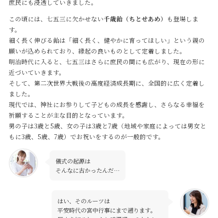
庶民にも浸透していきました。
この頃には、七五三に欠かせない
千歳飴（ちとせあめ）
も登場しま
す。
細く長く伸びる飴は「細く長く、健やかに育ってほしい」という親の
願いが込められており、縁起の良いものとして定着しました。
明治時代に入ると、七五三はさらに庶民の間にも広がり、現在の形に
近づいていきます。
そして、第二次世界大戦後の高度経済成長期に、全国的に広く定着し
ました。
現代では、神社にお参りして子どもの成長を感謝し、さらなる幸福を
祈願することが主な目的となっています。
男の子は3歳と5歳、女の子は3歳と7歳（地域や家庭によっては男女と
もに3歳、5歳、7歳）でお祝いをするのが一般的です。
儀式の起源は
そんなに古かったんだ…
はい、そのルーツは
平安時代の宮中行事にまで遡ります。