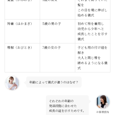
髪を
この日を境に伸ばし
始める儀式
袴着（はかまぎ）
5歳の男の子
初めて袴を着用し
幼児から少年へと
成長したことを示す
儀式
帯解（おびとき）
7歳の女の子
子ども用の付け紐を
解き
大人と同じ帯を
締めるようになる儀
式
年齢によって儀式が違うのはなぜ？
それぞれの年齢の
発達段階に合わせた
成長の証を示すためです。
お客様担当