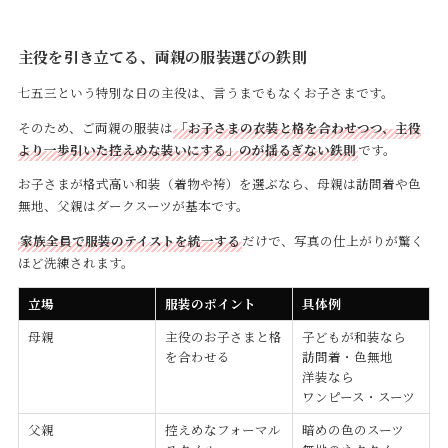
主役を引き立てる、両親の服装選びの鉄則
七五三という特別な日の主役は、言うまでもなくお子さまです。
そのため、ご両親の服装は
「お子さまの衣装と格を合わせつつ、主役
より一歩引いた控えめな装いにする」のが揺るぎない鉄則
です。
お子さまが格式高い和装（着物や袴）を選ぶなら、母親は訪問着や色
無地、父親はダークスーツが基本です。
家族全員で服装のテイストを統一する
だけで、写真の仕上がりが驚く
ほど洗練されます。
立場
服装のポイント
具体例
母親
主役のお子さまと格
子どもが和装なら
を合わせる
訪問着・色無地
洋装なら
ワンピース・スーツ
父親
控えめなフォーマル
暗めの色のスーツ