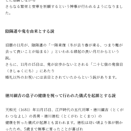
さらなる繁栄と安寧を祈願するという神事が行われるようになりまし
た。
陰陽道や鬼を由来とする説
旧暦の11月が、陰陽道の「一陽来復（冬が去り春が来る、つまり難が
去って良いことが始まる）」といわれる縁起の良い月だからという
説。
さらに、11月の15日は、鬼が出歩かないとされる「二十七宿の鬼宿日
（きしゅくにち）」にあたり
婚礼以外のお祝いには吉日とされていたからという説があります。
徳川綱吉の息子の健康を祝って行われた儀式を起源とする説
天和元（1681）年11月15日、江戸時代の五代将軍・徳川綱吉（とくが
わ つなよし）の長男・徳川徳松（とくがわ とくまつ）の
健康を祈った儀式が起源とも言われます。徳松は幼い頃より体が弱か
ったため、5歳まで無事に育ったことが喜ばれ