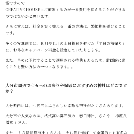
能ですので
CREATIVE HOUSEにご依頼するのが一番費用を抑えることができる
のではないかと思います。
さらに言えば、料金を賢く抑える一番の方法は、繁忙期を避けること
です。
多くの写真館では、10月や11月の土日祝日を避けた「平日の前撮り」
に、お得なキャンペーン料金を設定していたりします。
また、早めに予約することで適用される特典もあるため、計画的に動
くことも賢い方法の一つになります。。
大分市周辺で七五三のお参りや撮影におすすめの神社はどこです
か？
大分県内には、七五三にふさわしい素敵な神社がたくさんあります。
大分市で人気なのは、格式高い雰囲気の「春日神社」さんや「 柞原八
幡宮 」さん。
また、「 八幡朝見神社 」さんや、少し足を伸ばして全国的にも有名な