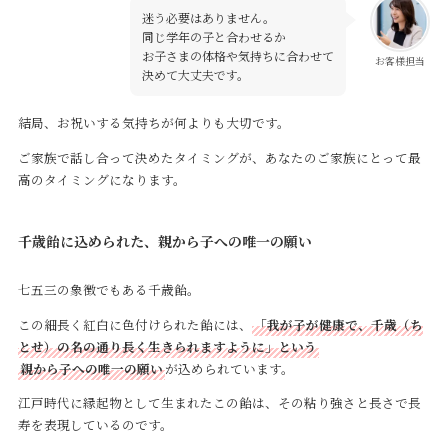
迷う必要はありません。
同じ学年の子と合わせるか
お子さまの体格や気持ちに合わせて
お客様担当
決めて大丈夫です。
結局、お祝いする気持ちが何よりも大切です。
ご家族で話し合って決めたタイミングが、あなたのご家族にとって最
高のタイミングになります。
千歳飴に込められた、親から子への唯一の願い
七五三の象徴でもある千歳飴。
この細長く紅白に色付けられた飴には、
「我が子が健康で、千歳（ち
とせ）の名の通り長く生きられますように」という
親から子への唯一の願い
が込められています。
江戸時代に縁起物として生まれたこの飴は、その粘り強さと長さで長
寿を表現しているのです。