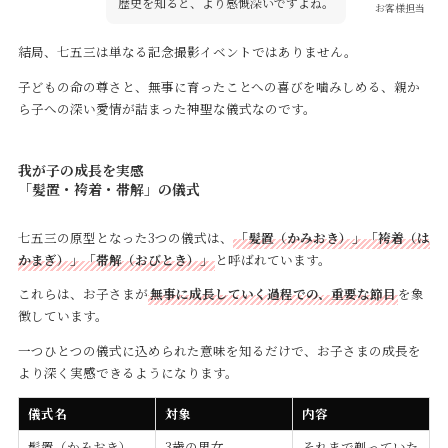
歴史を知ると、より感慨深いですよね。
お客様担当
結局、七五三は単なる記念撮影イベントではありません。
子どもの命の尊さと、無事に育ったことへの喜びを噛みしめる、親か
ら子への深い愛情が詰まった神聖な儀式なのです。
我が子の成長を実感
「髪置・袴着・帯解」の儀式
七五三の原型となった3つの儀式は、
「髪置（かみおき）」「袴着（は
かまぎ）」「帯解（おびとき）」
と呼ばれています。
これらは、お子さまが
無事に成長していく過程での、重要な節目
を象
徴しています。
一つひとつの儀式に込められた意味を知るだけで、お子さまの成長を
より深く実感できるようになります。
儀式名
対象
内容
髪置（かみおき）
3歳の男女
それまで剃っていた