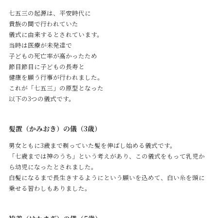
七五三の起源は、平安時代に
貴族の間で行われていた
儀式に由来するとされています。
当時は医療が未発達で
子どもの死亡率が高かったため
節目節目に子どもの長寿と
健康を願う行事が行われました。
これが「七五三」の原型となった
以下の3つの儀式です。
髪置（かみおき）の儀（3歳）
男女ともに3歳まで剃っていた髪を伸ばし始める儀式です。
「七歳までは神のうち」という考えがあり、この儀式をもって乳児か
ら幼児になったとされました。
白髪になるまで長生きするようにという願いを込めて、白い糸を頭に
乗せる習わしもありました。