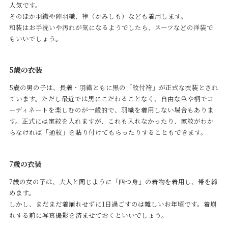
人気です。
そのほか羽織や陣羽織、裃（かみしも）なども着用します。
和装はお手洗いや汚れが気になるようでしたら、スーツなどの洋装で
もいいでしょう。
5歳の衣装
5歳の男の子は、長着・羽織ともに黒の「紋付袴」が正式な衣装とされ
ています。ただし最近では黒にこだわることなく、自由な色や柄でコ
ーディネートを楽しむのが一般的で、羽織を着用しない場合もありま
す。正式には家紋を入れますが、これも入れなかったり、家紋がわか
らなければ「通紋」を貼り付けてもらったりすることもできます。
7歳の衣装
7歳の女の子は、大人と同じように「四つ身」の着物を着用し、帯を締
めます。
しかし、まだまだ着崩れせずに1日過ごすのは難しいお年頃です。着崩
れする前に写真撮影を済ませておくといいでしょう。