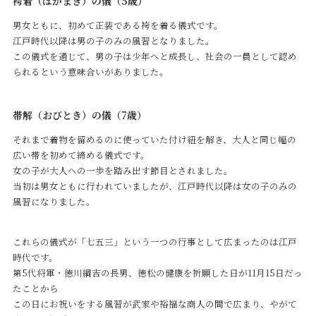
袴着（はかまぎ）の儀（5歳）
男女ともに、初めて正装である袴を着る儀式です。
江戸時代以降は男の子のみの風習となりました。
この儀式を通じて、男の子は少年へと成長し、社会の一員として認め
られるという意味合いがありました。
帯解（おびとき）の儀（7歳）
それまで着物を留めるのに使っていた付け紐を解き、大人と同じ幅の
広い帯を初めて締める儀式です。
女の子が大人への一歩を踏み出す節目とされました。
当初は男女ともに行われていましたが、江戸時代以降は女の子のみの
風習になりました。
これらの儀式が「七五三」という一つの行事として広まったのは江戸
時代です。
第5代将軍・徳川綱吉の長男、徳松の健康を祈願した日が11月15日だっ
たことから
この日にお祝いをする風習が武家や裕福な商人の間で広まり、やがて