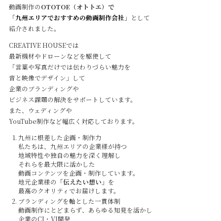
動画制作の
OTOTOE（オトトエ）で
「
九州エリアでおすすめの動画制作会社
」
として
紹介されました。
CREATIVE HOUSEでは
最新機材やドローンなどを駆使して
「言葉や写真だけでは伝わりづらい魅力を
音と映像でデザイン」して
企業のブランディングや
ビジネス課題の解決をサポートしています。
また、ウェディングや
YouTube制作など幅広く対応しております。
Service
九州に根差した企画・制作力
私たちは、九州エリアの企業様が持つ
地域特性や独自の魅力を深く理解し
Reservation
それらを最大限に活かした
動画コンテンツを企画・制作しています。
地元企業様の
「伝えたい想い」
を
最高のクオリティでお届けします。
公式アプリ
ブランディングを軸とした一貫体制
動画制作にとどまらず、あらゆる知見を活かし
企業のCI・VI開発