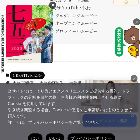
#大分 YouTube 代行
#大分 ウェディングムービー
×
#大分 オープニングムービー
#大分 プロフィールムービー
CREATIVE LOG
×
大分 PR動画
大分 動画制作
大分 動画撮影
当サイトでは、より良いエクスペリエンスをご提供する目的、トラ
×
フィックの分析を目的の為、お客様の利便性を向上させる為に
Cookie を使用しています。
引き続き閲覧する場合、Cookie の使用をご承諾頂いたものとさせて
頂きます。
エージェントに相談
詳しくは、プライバシーポリシーをご覧ください。
サポート
はい
いいえ
プライバシーポリシー