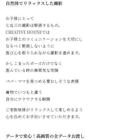
自然体でリラックスした撮影
お子様にとって
七五三の撮影は緊張するもの。
Service
CREATIVE HOUSEでは
お子様とのコミュニケーションを大切にし
なるべく緊張しないように
Reservation
遊び心を取り入れながら撮影を進めます。
かしこまったポーズだけでなく
遊んでいる時の無邪気な笑顔
公式アプリ
パパ・ママを見つめる愛おしそうな表情
着物でいつもと違う
自分にワクワクする瞬間
Contact
ご家族皆様がリラックスして楽しめるよう
心を込めてお手伝いさせていただきます。
データで安心！高画質の全データお渡し