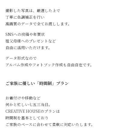
撮影した写真は、厳選した上で
丁寧に色調補正を行い
高画質のデータで全てお渡しします。
SNSへの投稿や年賀状
祖父母様へのプレゼントなど
自由に活用いただけます。
データ形式なので
アルバム作成やフォトブック作成も自由自在です。
ご家族に優しい
「時間制」
プラン
お着付けや移動など
何かと忙しい七五三当日。
CREATIVE HOUSEのプランは
時間制を基本としており
ご家族のペースに合わせて柔軟に対応いたします。