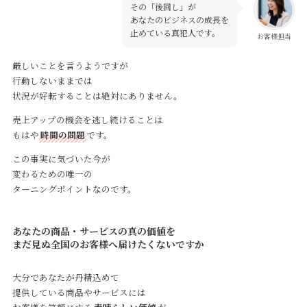
その「後回し」が
Contact
あなたのビジネスの成長を
止めている真犯人です。
お客様担当
厳しいことを言うようですが
行動しないままでは
状況が好転することは絶対にありません。
売上アップの機会を逃し続けることは
もはや
時間の問題
です。
この事実に気づいた今が
変わるための唯一の
ターニングポイントなのです。
あなたの商品・サービスの真の価値を
まだ見ぬ全国のお客様へ届けたくないですか
大分であなたが丹精込めて
提供している商品やサービスには