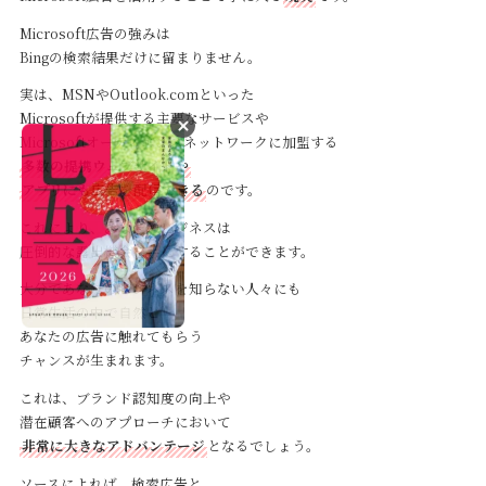
Microsoft広告の強みは
Bingの検索結果だけに留まりません。
実は、MSNやOutlook.comといった
Microsoftが提供する主要なサービスや
Microsoftオーディエンスネットワークに加盟する
多数の提携ウェブサイトや
アプリにも広告を配信できる
のです。
これにより、あなたのビジネスは
圧倒的な露出機会を手にすることができます。
大分であなたのビジネスを知らない人々にも
日常生活の中で自然と
あなたの広告に触れてもらう
チャンスが生まれます。
これは、ブランド認知度の向上や
潜在顧客へのアプローチにおいて
非常に大きなアドバンテージ
となるでしょう。
ソースによれば、検索広告と