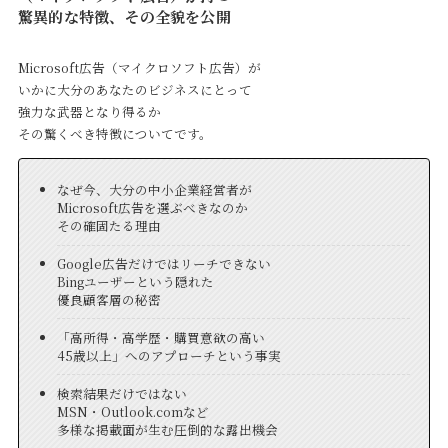
驚異的な特徴、その全貌を公開
Microsoft広告（マイクロソフト広告）が
いかに大分のあなたのビジネスにとって
強力な武器となり得るか
その驚くべき特徴についてです。
なぜ今、大分の中小企業経営者が
Microsoft広告を選ぶべきなのか
その確固たる理由
Google広告だけではリーチできない
Bingユーザーという隠れた
優良顧客層の秘密
「高所得・高学歴・購買意欲の高い
45歳以上」へのアプローチという事実
検索結果だけではない
MSN・Outlook.comなど
多様な掲載面が生む圧倒的な露出機会