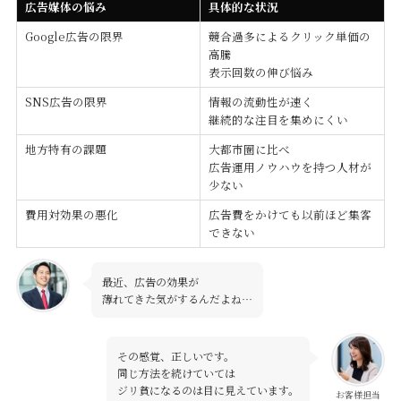
広告媒体の悩み
具体的な状況
Google広告の限界
競合過多によるクリック単価の
高騰
表示回数の伸び悩み
SNS広告の限界
情報の流動性が速く
継続的な注目を集めにくい
地方特有の課題
大都市圏に比べ
広告運用ノウハウを持つ人材が
少ない
費用対効果の悪化
広告費をかけても以前ほど集客
できない
最近、広告の効果が
薄れてきた気がするんだよね…
その感覚、正しいです。
同じ方法を続けていては
ジリ貧になるのは目に見えています。
お客様担当