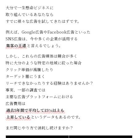
大分で一生懸命ビジネスに
取り組んでいるあなたなら
すでに様々な広告を試してきたはずです。
例えば、Google広告やFacebook広告といった
SNS広告は、今や多くの企業が活用する
集客の王道
と言えるでしょう。
しかし、これらの広告媒体は競合が多く
特に大分のような特定の地域に絞った場合
クリック単価が高騰したり
ターゲット層にうまく
リーチできなかったりする経験はありませんか？
事実、一部の調査では
主要な広告プラットフォームにおける
広告費用は
過去5年間で平均して15%以上も
上昇している
というデータもあるのです。
まだ同じやり方で消耗し続けますか？