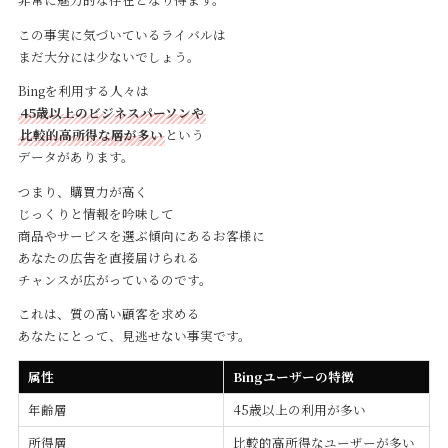
この事実に気づいているライバルは
まだ大分には少ないでしょう。
Bingを利用する人々は
45歳以上のビジネスパーソンや
比較的高所得な層が多い
という
データがあります。
つまり、購買力が高く
じっくりと情報を吟味して
商品やサービスを選ぶ傾向にあるお客様に
あなたの広告を直接届けられる
チャンスが広がっているのです。
これは、質の高い顧客を求める
あなたにとって、見逃せない事実です。
属性
Bingユーザーの特徴
年齢層
45歳以上の利用が多い
所得層
比較的高所得なユーザーが多い