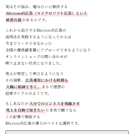
実はその悩み、嘘みたいに解決する
Microsoft広告（マイクロソフト広告）という
秘密兵器
があるんです。
これから紹介するMicrosoft広告の
活用法を実践するようになってからは
今までリーチできなかった
全国の優良顧客層にアプローチできるようになり
オンラインショップの問い合わせが
鳴り止まない状況になりました。
売上が安定して伸びるようになり
その結果、
広告運用にかける時間も
大幅に削減できて、
まるで理想の
経営サイクルのようです。
もしあなたが
大分でのビジネスを飛躍させ
売上を自動で稼ぎたい
と本気で願うなら
この記事で解説する
Microsoft広告の導入がベストな選択です。