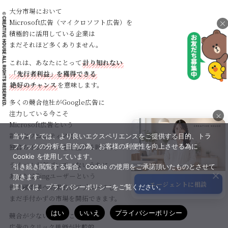
大分市場において
Microsoft広告（マイクロソフト広告）を
×
積極的に活用している企業は
まだそれほど多くありません。
これは、あなたにとって
計り知れない
「先行者利益」を獲得できる
絶好のチャンス
を意味します。
多くの競合他社がGoogle広告に
注力している今こそ
×
Microsoft広告という
新たなフロンティアで
当サイトでは、より良いエクスペリエンスをご提供する目的、トラ
×
フィックの分析を目的の為、お客様の利便性を向上させる為に
独自のポジションを確立する時です。
Cookie を使用しています。
ライバルが気づいていないうちに
引き続き閲覧する場合、Cookie の使用をご承諾頂いたものとさせて
あなたはBingユーザーという
頂きます。
エージェントに相談
優良顧客層へ効果的にアプローチし
詳しくは、プライバシーポリシーをご覧ください。
サポート
まだ手付かずの市場を開拓できます。
はい
いいえ
プライバシーポリシー
競合が少ないということは
広告のクリック単価が比較的