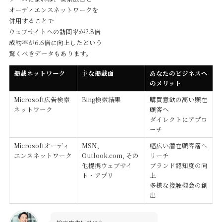
オーディエンスネットワークを
併用することで
ウェブサイトへの訪問率が2.8倍
成約率が6.6倍に向上したという
驚くべきデータもあります。
掲載ネットワーク
主な掲載面
あなたのビジネスへ
のメリット
Microsoft広告検索
Bing検索結果
購買意欲の高い顕在
ネットワーク
顧客へ
ダイレクトにアプロ
ーチ
Microsoftオーディ
MSN,
幅広い潜在顧客層へ
エンスネットワーク
Outlook.com, その
リーチ
他提携ウェブサイ
ブランド認知度の向
ト・アプリ
上
多様な接触機会の創
出