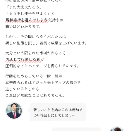
今の集客方法に限界を感じつつも
「まだ大丈夫だろう」
「もう少し様子を見よう」と
現状維持を選んでしまう
気持ちは
痛いほどわかります。
しかし、その間にもライバルたちは
新しい施策を試し、着実に成果を上げています。
大分という限られた市場だからこそ
先んじて行動した者
が
圧倒的なアドバンテージを得られるのです。
Service
行動をためらっている一瞬一瞬が
本来得られるはずだった売上アップの機会を
逃しているとしたら
Reservation
これほど無駄なことはありません。
新しいことを始めるのは億劫で
公式アプリ
つい後回しにしてしまう…