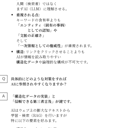
人間（検索者）ではなく
まずAI（LLM）に理解させる。
重視される点:
キーワードの含有率よりも
「エンティティ（固有の事柄）
としての認知」や
「文脈の正確さ」
そして
「一次情報としての権威性」
が重視されます。
構造:
リンクをクリックさせることよりも
AIが情報を読み取りやすい
構造化データ
や論理的な構成が不可欠です。
具体的にどのような対策をすれば
AIに参照されやすくなりますか？
「構造化データの実装」と
「信頼できる第三者言及」が鍵です。
AIはウェブ上の膨大なテキストから
学習・検索（RAG）を行いますが
特に以下の要素を好みます。