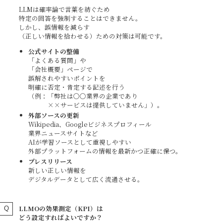
LLMは確率論で言葉を紡ぐため
特定の回答を強制することはできません。
しかし、誤情報を減らす
（正しい情報を拾わせる）ための対策は可能です。
公式サイトの整備
「よくある質問」や
「会社概要」ページで
誤解されやすいポイントを
明確に否定・肯定する記述を行う
（例：「弊社は〇〇業界の企業であり
××サービスは提供していません」）。
外部ソースの更新
Wikipedia、Googleビジネスプロフィール
業界ニュースサイトなど
AIが学習ソースとして重視しやすい
外部プラットフォームの情報を最新かつ正確に保つ。
プレスリリース
新しい正しい情報を
デジタルデータとして広く流通させる。
LLMOの効果測定（KPI）は
どう設定すればよいですか？