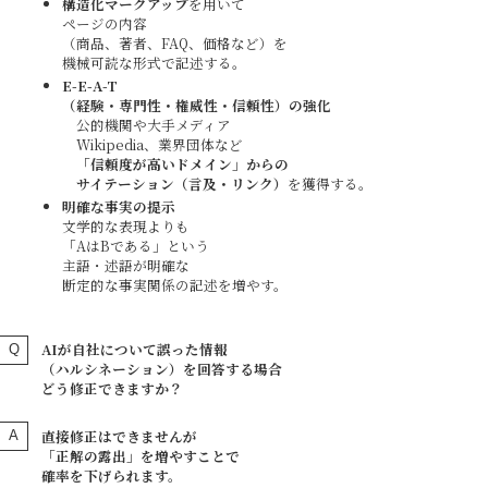
構造化マークアップ
を用いて
ページの内容
（商品、著者、FAQ、価格など）を
機械可読な形式で記述する。
E-E-A-T
（経験・専門性・権威性・信頼性）の強化
公的機関や大手メディア
Wikipedia、業界団体など
「信頼度が高いドメイン」からの
サイテーション（言及・リンク）
を獲得する。
明確な事実の提示
文学的な表現よりも
「AはBである」という
主語・述語が明確な
断定的な事実関係の記述を増やす。
AIが自社について誤った情報
（ハルシネーション）を回答する場合
どう修正できますか？
直接修正はできませんが
「正解の露出」を増やすことで
確率を下げられます。