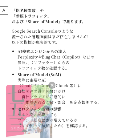
「指名検索数」や
「参照トラフィック」
および「Share of Model」で測ります。
Google Search Consoleのような
統一された管理画面はまだ存在しませんが
以下の指標が現実的です。
AI検索エンジンからの流入
PerplexityやBing Chat（Copilot）などの
参照元（リファラー）からの
トラフィック数を確認する。
Share of Model (SoM)
実際に主要なAI
（ChatGPT, Gemini, Claude等）に
自社関連の質問を投げかけ
「自社ブランドが好意的に
推奨された回数・割合」を定点観測する。
ゼロクリック検索の影響
サイト流入が減っても
ブランド指名検索が増えているか
（AIで知って検索したか）を確認する。