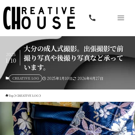
大分の成人式撮影。出張撮影で前
2025
撮り写真や後撮り写真など承って
1/10
います。
CREATIVE LOG
2025年1月10日
2026年4月27日
Top
CREATIVE LOG