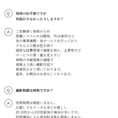
相場の約半額ですが
枚数が少なかったりしますか？
ご依頼頂く皆様のため
医療システムやAI開発、Web制作など
他の事業展開・他サービスを行っており
そちらとの整合性を図り
綿密な経費管理で価格を抑え、企業努力で
サービスの質・量を変えずに
相場の半額程度の価格で
相場より良い撮影内容で
御提供させて頂いております。
是非、お問合せお待ちしております。
撮影枚数は何枚ですか？
枚数制限は御座いません。
お渡しするデータも全てお渡しし
約 30枚から100枚前後の場合が多いです。
枚数増加による追加料金等も御座いません。