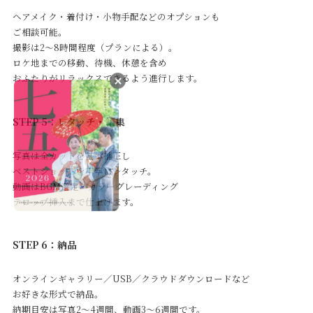
ヘアメイク・着付け・小物手配などのオプションも
ご相談可能。
撮影は2～8時間程度（プランによる）。
ロケ地までの移動、待機、休憩を含め
おふたりがリラックスできるよう進行します。
STEP 5：レタッチ・編集
写真は全カットを基本補正し
ベストショットを丁寧にレタッチ。
動画はBGM選定・カラーグレーディング
テロップ挿入まで仕上げます。
STEP 6：納品
オンラインギャラリー／USB／クラウドダウンロードなど
お好きな形式で納品。
納期目安は写真2～4週間、動画3～6週間です。