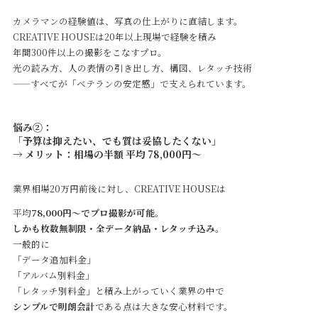
カメラマンの経験値は、写真の仕上がりに直結します。
CREATIVE HOUSEは20年以上現場で経験を積み
年間300件以上の撮影をこなすプロ。
光の読み方、人の表情の引き出し方、構図、レタッチ技術
——すべてが「ベテランの安定感」で支えられています。
悩み②：
「予算は抑えたい、でも質は妥協したくない」
→ メリット：相場の半額 平均 78,000円～
業界相場20万円前後に対し、CREATIVE HOUSEは
平均
78,000円～でプロ撮影が可能。
しかも枚数無制限・全データ納品・レタッチ込み
。
一般的に
「データ追加料金」
「アルバム別料金」
「レタッチ別料金」と積み上がっていく業界の中で
シンプルで明朗会計
である点は大きな安心材料です。