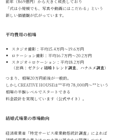
前年（869億円）から大きく成長しており
「式は小規模でも、写真や動画にはこだわる」という
新しい価値観が広がっています。
平均費用の相場
スタジオ撮影：平均15.4万円～19.6万円
ロケーション撮影：平均16.7万円～20.2万円
スタジオ＋ロケーション：平均18.2万円
（出典：
ゼクシィ結婚トレンド調査
、
ハナユメ調査
）
つまり、相場20万円前後が一般的。
しかしCREATIVE HOUSEは**平均 78,000円～**という
相場の半額レベルでスタートできる
料金設計を実現しています（
公式サイト
）。
結婚式場業の市場動向
経済産業省「特定サービス産業動態統計調査」によれば
結婚式場業の売上はコロナ後に緩やかに回復しつつも