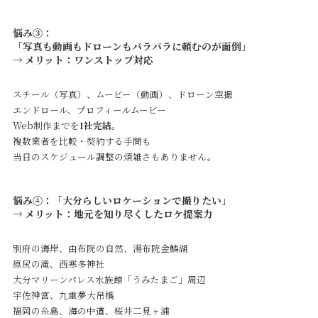
悩み③：
「写真も動画もドローンもバラバラに頼むのが面倒」
→ メリット：ワンストップ対応
スチール（写真）、ムービー（動画）、ドローン空撮
エンドロール、プロフィールムービー
Web制作までを
1社完結
。
複数業者を比較・契約する手間も
当日のスケジュール調整の煩雑さもありません。
悩み④：「大分らしいロケーションで撮りたい」
→ メリット：地元を知り尽くしたロケ提案力
別府の海岸、由布院の自然、湯布院金鱗湖
原尻の滝、西寒多神社
大分マリーンパレス水族館「うみたまご」周辺
宇佐神宮、九重夢大吊橋
福岡の糸島、海の中道、桜井二見ヶ浦