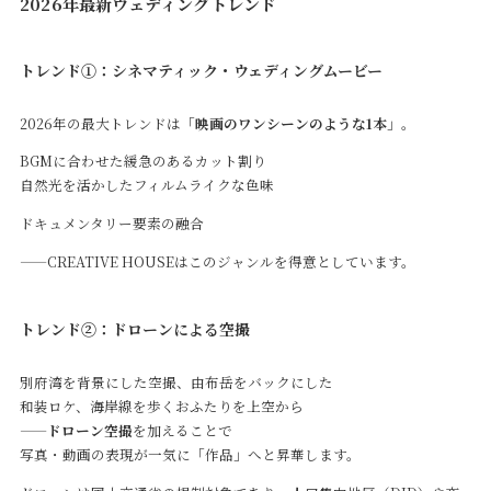
2026年最新ウェディングトレンド
トレンド①：シネマティック・ウェディングムービー
2026年の最大トレンドは「
映画のワンシーンのような1本
」。
BGMに合わせた緩急のあるカット割り
自然光を活かしたフィルムライクな色味
ドキュメンタリー要素の融合
——CREATIVE HOUSEはこのジャンルを得意としています。
トレンド②：ドローンによる空撮
別府湾を背景にした空撮、由布岳をバックにした
和装ロケ、海岸線を歩くおふたりを上空から
——
ドローン空撮
を加えることで
写真・動画の表現が一気に「作品」へと昇華します。