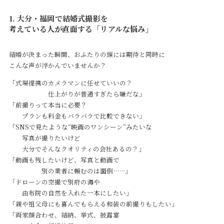
1. 大分・福岡で結婚式撮影を
考えている人が直面する「リアルな悩み」
結婚が決まった瞬間、おふたりの頭には期待と同時に
こんな声が浮かんでいませんか？
「式場提携のカメラマンに任せていいの？
仕上がりが普通すぎたら嫌だな」
「前撮りって本当に必要？
プランも料金もバラバラで比較できない」
「SNSで見たような“映画のワンシーン”みたいな
写真が撮りたいけど
大分でそんなクオリティの会社あるの？」
「動画も残したいけど、写真と動画で
別の業者に頼むのは面倒……」
「ドローンの空撮で別府の海や
由布院の自然を入れた一本にしたい」
「親や祖父母にも喜んでもらえる和装の前撮りもしたい」
「両家顔合わせ、結納、挙式、披露宴