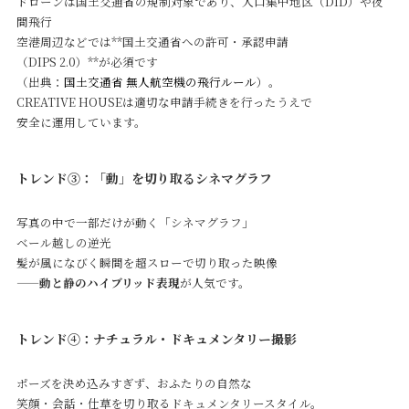
ドローンは国土交通省の規制対象であり、人口集中地区（DID）や夜
間飛行
空港周辺などでは**国土交通省への許可・承認申請
（DIPS 2.0）**が必須です
（出典：
国土交通省 無人航空機の飛行ルール
）。
CREATIVE HOUSEは適切な申請手続きを行ったうえで
安全に運用しています。
トレンド③：「動」を切り取るシネマグラフ
写真の中で一部だけが動く「シネマグラフ」
ベール越しの逆光
髪が風になびく瞬間を超スローで切り取った映像
——
動と静のハイブリッド表現
が人気です。
トレンド④：ナチュラル・ドキュメンタリー撮影
ポーズを決め込みすぎず、おふたりの自然な
笑顔・会話・仕草を切り取るドキュメンタリースタイル。