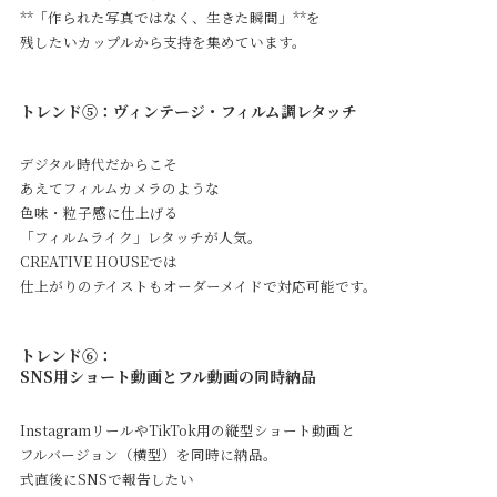
**「作られた写真ではなく、生きた瞬間」**を
残したいカップルから支持を集めています。
トレンド⑤：ヴィンテージ・フィルム調レタッチ
デジタル時代だからこそ
あえてフィルムカメラのような
色味・粒子感に仕上げる
「フィルムライク」レタッチが人気。
CREATIVE HOUSEでは
仕上がりのテイストもオーダーメイドで対応可能です。
トレンド⑥：
SNS用ショート動画とフル動画の同時納品
InstagramリールやTikTok用の縦型ショート動画と
フルバージョン（横型）を同時に納品。
式直後にSNSで報告したい