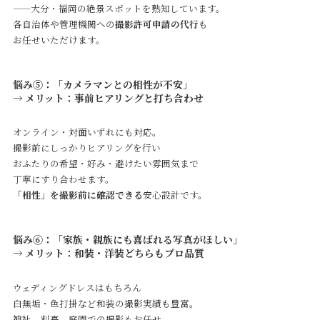
——大分・福岡の絶景スポットを熟知しています。
各自治体や管理機関への
撮影許可申請の代行
も
お任せいただけます。
悩み⑤：「カメラマンとの相性が不安」
→ メリット：事前ヒアリングと打ち合わせ
オンライン・対面いずれにも対応。
撮影前にしっかりヒアリングを行い
おふたりの希望・好み・避けたい雰囲気まで
丁寧にすり合わせます。
「相性」を撮影前に確認できる
安心設計です。
悩み⑥：「家族・親族にも喜ばれる写真がほしい」
→ メリット：和装・洋装どちらもプロ品質
ウェディングドレスはもちろん
白無垢・色打掛など和装の撮影実績も豊富。
神社、料亭、庭園での撮影もお任せ。