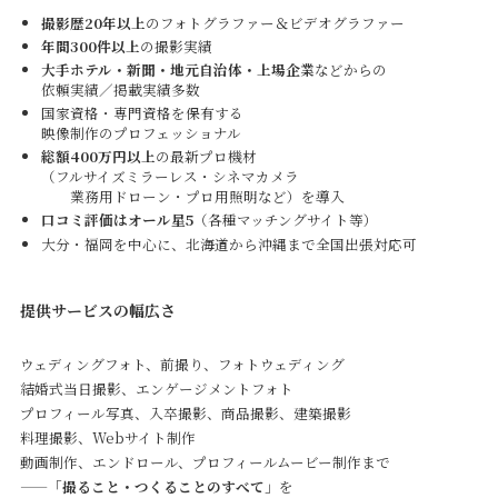
撮影歴20年以上
のフォトグラファー＆ビデオグラファー
年間300件以上
の撮影実績
大手ホテル・新聞・地元自治体・上場企業
などからの
依頼実績／掲載実績多数
国家資格・専門資格を保有する
映像制作のプロフェッショナル
総額400万円以上
の最新プロ機材
（フルサイズミラーレス・シネマカメラ
業務用ドローン・プロ用照明など）を導入
口コミ評価はオール星5
（各種マッチングサイト等）
大分・福岡を中心に、北海道から沖縄まで全国出張対応可
提供サービスの幅広さ
ウェディングフォト、前撮り、フォトウェディング
結婚式当日撮影、エンゲージメントフォト
プロフィール写真、入卒撮影、商品撮影、建築撮影
料理撮影、Webサイト制作
動画制作、エンドロール、プロフィールムービー制作まで
——「
撮ること・つくることのすべて
」を