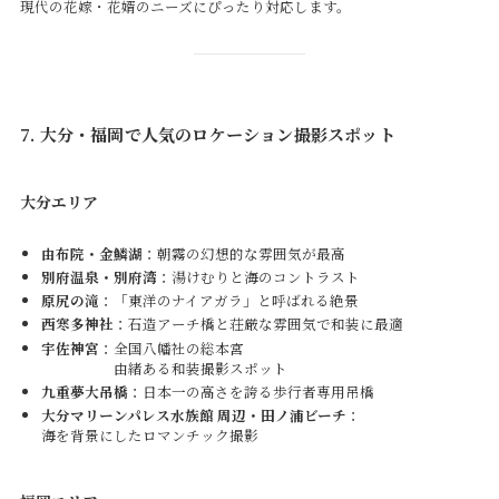
現代の花嫁・花婿のニーズにぴったり対応します。
7. 大分・福岡で人気のロケーション撮影スポット
大分エリア
由布院・金鱗湖
：朝霧の幻想的な雰囲気が最高
別府温泉・別府湾
：湯けむりと海のコントラスト
原尻の滝
：「東洋のナイアガラ」と呼ばれる絶景
西寒多神社
：石造アーチ橋と荘厳な雰囲気で和装に最適
宇佐神宮
：全国八幡社の総本宮
由緒ある和装撮影スポット
九重夢大吊橋
：日本一の高さを誇る歩行者専用吊橋
大分マリーンパレス水族館 周辺・田ノ浦ビーチ
：
海を背景にしたロマンチック撮影