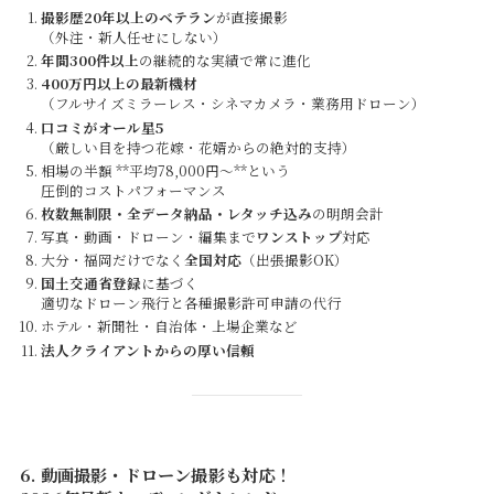
撮影歴20年以上のベテラン
が直接撮影
（外注・新人任せにしない）
年間300件以上
の継続的な実績で常に進化
400万円以上の最新機材
（フルサイズミラーレス・シネマカメラ・業務用ドローン）
口コミがオール星5
（厳しい目を持つ花嫁・花婿からの絶対的支持）
相場の半額 **平均78,000円～**という
圧倒的コストパフォーマンス
枚数無制限・全データ納品・レタッチ込み
の明朗会計
写真・動画・ドローン・編集まで
ワンストップ
対応
大分・福岡だけでなく
全国対応
（出張撮影OK）
国土交通省登録
に基づく
適切なドローン飛行と各種撮影許可申請の代行
ホテル・新聞社・自治体・上場企業など
法人クライアントからの厚い信頼
6. 動画撮影・ドローン撮影も対応！