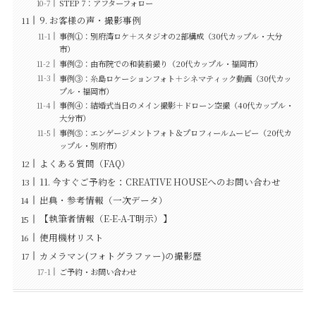
STEP 7：アフターフォロー
9. お客様の声・撮影事例
事例①：別府湾ロケ＋スタジオの2部構成（30代カップル・大分
市）
事例②：由布院での和装前撮り（20代カップル・福岡市）
事例③：糸島ロケーションフォト＋シネマティック動画（30代カッ
プル・福岡市）
事例④：結婚式当日のメイン撮影＋ドローン空撮（40代カップル・
大分市）
事例⑤：エンゲージメントフォト＆プロフィールムービー（20代カ
ップル・別府市）
よくある質問（FAQ）
11. 今すぐご予約を：CREATIVE HOUSEへのお問い合わせ
出典・参考情報（一次データ）
【執筆者情報（E-E-A-T明示）】
使用機材リスト
カメラマン(フォトグラファー)の撮影歴
ご予約・お問い合わせ