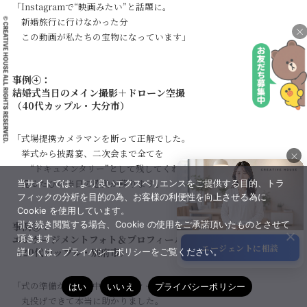
「Instagramで“映画みたい”と話題に。
新婚旅行に行けなかった分
×
この動画が私たちの宝物になっています」
事例④：
結婚式当日のメイン撮影＋ドローン空撮
（40代カップル・大分市）
「式場提携カメラマンを断って正解でした。
挙式から披露宴、二次会まで全てを
×
“ドキュメンタリー”として残してくれて
見るたびに当日の感動が蘇ります」
当サイトでは、より良いエクスペリエンスをご提供する目的、トラ
×
フィックの分析を目的の為、お客様の利便性を向上させる為に
Cookie を使用しています。
引き続き閲覧する場合、Cookie の使用をご承諾頂いたものとさせて
事例⑤：
エンゲージメントフォト＆プロフィールムービー
頂きます。
エージェントに相談
（20代カップル・別府市）
詳しくは、プライバシーポリシーをご覧ください。
サポート
「式の準備が忙しい中、プロフィールムービーまで
はい
いいえ
プライバシーポリシー
丸投げできて本当に助かりました。