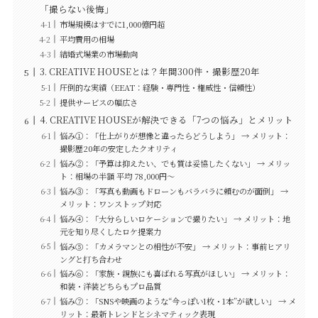
「撮らない後悔」
市場規模はすでに1,000億円超
平均費用の相場
結婚式場業の市場動向
3. CREATIVE HOUSEとは？年間300件・撮影歴20年
圧倒的な実績（EEAT：経験・専門性・権威性・信頼性）
提供サービスの幅広さ
4. CREATIVE HOUSEが解決できる「7つの悩み」とメリット
悩み①：「仕上がりが想像と違ったらどうしよう」 → メリット：
撮影歴20年の安定したクオリティ
悩み②：「予算は抑えたい、でも質は妥協したくない」 → メリッ
ト：相場の半額 平均 78,000円～
悩み③：「写真も動画もドローンもバラバラに頼むのが面倒」 →
メリット：ワンストップ対応
悩み④：「大分らしいロケーションで撮りたい」 → メリット：地
元を知り尽くしたロケ提案力
悩み⑤：「カメラマンとの相性が不安」 → メリット：事前ヒアリ
ングと打ち合わせ
悩み⑥：「家族・親族にも喜ばれる写真がほしい」 → メリット：
和装・洋装どちらもプロ品質
悩み⑦：「SNSや映画のような“今っぽい1枚・1本”が欲しい」 → メ
リット：最新トレンドとシネマティック表現