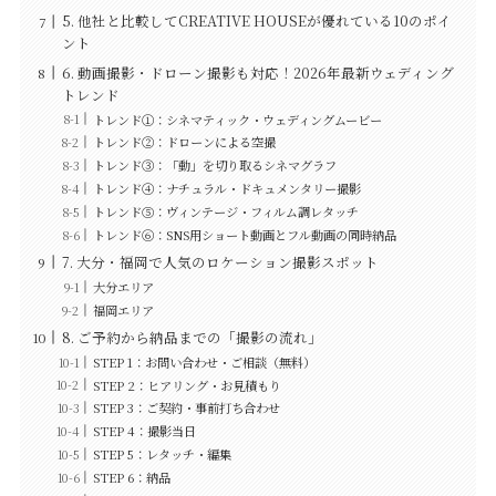
5. 他社と比較してCREATIVE HOUSEが優れている10のポイ
ント
6. 動画撮影・ドローン撮影も対応！2026年最新ウェディング
トレンド
トレンド①：シネマティック・ウェディングムービー
トレンド②：ドローンによる空撮
トレンド③：「動」を切り取るシネマグラフ
トレンド④：ナチュラル・ドキュメンタリー撮影
トレンド⑤：ヴィンテージ・フィルム調レタッチ
トレンド⑥：SNS用ショート動画とフル動画の同時納品
7. 大分・福岡で人気のロケーション撮影スポット
大分エリア
福岡エリア
8. ご予約から納品までの「撮影の流れ」
STEP 1：お問い合わせ・ご相談（無料）
STEP 2：ヒアリング・お見積もり
STEP 3：ご契約・事前打ち合わせ
STEP 4：撮影当日
STEP 5：レタッチ・編集
STEP 6：納品