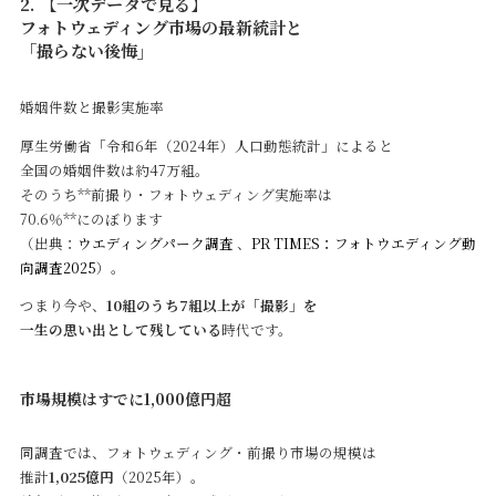
2. 【一次データで見る】
フォトウェディング市場の最新統計と
「撮らない後悔」
婚姻件数と撮影実施率
厚生労働省「令和6年（2024年）人口動態統計」によると
全国の婚姻件数は約47万組。
そのうち**前撮り・フォトウェディング実施率は
70.6％**にのぼります
（出典：
ウエディングパーク調査
、
PR TIMES：フォトウエディング動
向調査2025
）。
つまり今や、
10組のうち7組以上が「撮影」を
一生の思い出として残している
時代です。
市場規模はすでに1,000億円超
同調査では、フォトウェディング・前撮り市場の規模は
推計
1,025億円
（2025年）。