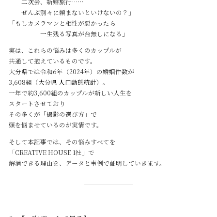
二次会、新婚旅行……
ぜんぶ別々に頼まないといけないの？」
「もしカメラマンと相性が悪かったら
一生残る写真が台無しになる」
実は、これらの悩みは多くのカップルが
共通して抱えているものです。
大分県では令和6年（2024年）の婚姻件数が
3,608組（
大分県 人口動態統計
）。
一年で約3,600組のカップルが新しい人生を
スタートさせており
その多くが「撮影の選び方」で
頭を悩ませているのが実情です。
そして本記事では、その悩みすべてを
「CREATIVE HOUSE 1社」で
解消できる理由を、データと事例で証明していきます。