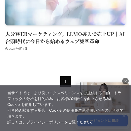
大分WEBマーケティング。LLMO導入で売上UP｜AI
台頭時代に今日から始めるウェブ集客革命
2025年6月6日
×
1
当サイトでは、より良いエクスペリエンスをご提供する目的、トラ
×
フィックの分析を目的の為、お客様の利便性を向上させる為に
Cookie を使用しています。
引き続き閲覧する場合、Cookie の使用をご承諾頂いたものとさせて
頂きます。
エージェントに相談
詳しくは、プライバシーポリシーをご覧ください。
サポート