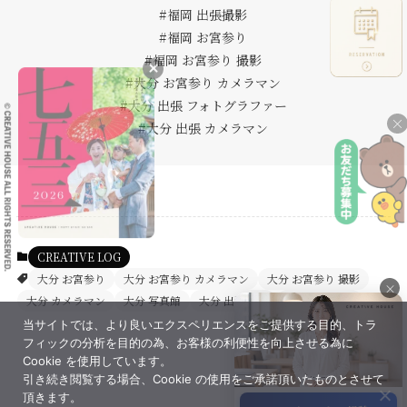
#福岡 出張撮影
#福岡 お宮参り
#福岡 お宮参り 撮影
#大分 お宮参り カメラマン
#大分 出張 フォトグラファー
×
#大分 出張 カメラマン
CREATIVE LOG
大分 お宮参り
大分 お宮参り カメラマン
大分 お宮参り 撮影
×
大分 カメラマン
大分 写真館
大分 出張撮影
福岡 出張撮影
当サイトでは、より良いエクスペリエンスをご提供する目的、トラ
×
フィックの分析を目的の為、お客様の利便性を向上させる為に
Cookie を使用しています。
引き続き閲覧する場合、Cookie の使用をご承諾頂いたものとさせて
頂きます。