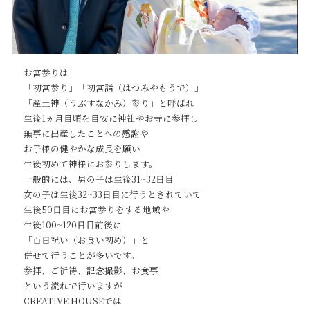
お宮参りは
「初宮参り」「初宮詣（はつみやもうで）」
「産土神（うぶすなかみ）参り」と呼ばれ
生後1ヵ月目頃を目安に神社やお寺に参拝し
無事に出産したことへの感謝や
お子様の健やかな成長を願い
生後初めて神様にお参りします。
一般的には、男の子は生後31~32日目
Service
女の子は生後32~33日目に行うとされていて
生後50日目にお宮参りをする地域や
生後100~120日目前後に
「百日祝い（お食い初め）」と
Reservation
併せて行うことが多いです。
参拝、ご祈祷、記念撮影、お食事
という流れで行いますが
公式アプリ
CREATIVE HOUSEでは