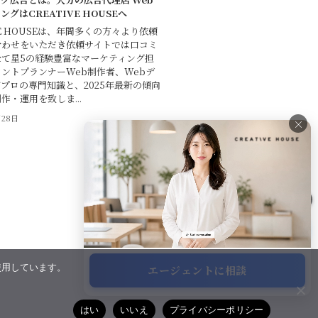
グはCREATIVE HOUSEへ
VE HOUSEは、年間多くの方々より依頼
合わせをいただき依頼サイトでは口コミ
全て星5の経験豊富なマーケティング担
ントプランナーWeb制作者、Webデ
プロの専門知識と、2025年最新の傾向
作・運用を致しま...
月28日
×
×
使用しています。
エージェントに相談
サポート
はい
いいえ
プライバシーポリシー