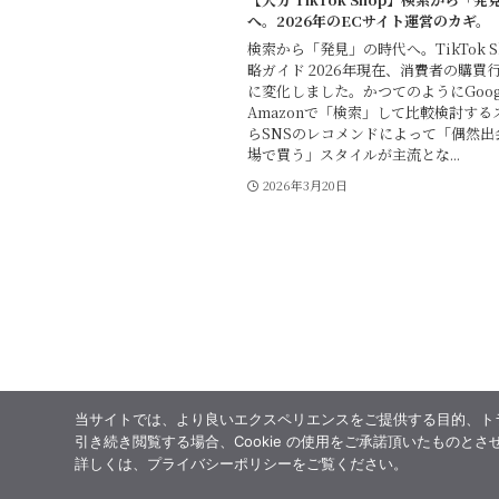
へ。2026年のECサイト運営のカギ。
検索から「発見」の時代へ。TikTok S
略ガイド 2026年現在、消費者の購買
に変化しました。かつてのようにGoog
Amazonで「検索」して比較検討する
らSNSのレコメンドによって「偶然出
場で買う」スタイルが主流とな...
2026年3月20日
当サイトでは、より良いエクスペリエンスをご提供する目的、トラフ
引き続き閲覧する場合、Cookie の使用をご承諾頂いたものとさ
詳しくは、プライバシーポリシーをご覧ください。