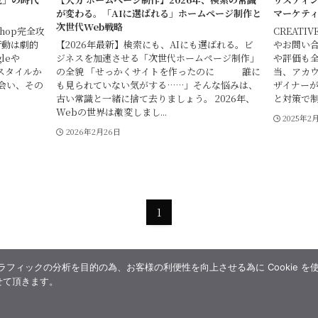
が変わる。「AIに選ばれる」ホームページ制作と
マーケティン
次世代Web戦略
hop完全攻
CREATI
行動は劇的
【2026年最新】検索にも、AIにも選ばれる。ビ
やお問い
leや
ジネスを加速させる「次世代ホームページ制作」
や評価も
スタイルか
の全貌 「せっかくサイトを作ったのに 誰に
当、アカウ
会い、その
も見られていない気がする……」そんな悩みは、
ザイナーが
古い常識と一緒に捨て去りましょう。 2026年、
と対策で制
Webの世界は激変しまし...
2025年2
2026年2月26日
1
ィックの分析を目的の為、お客様の利便性を向上させる為に Cookie を
せて頂きます。