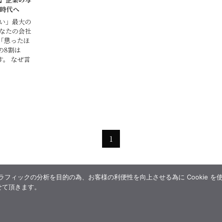
る時代へ
ない」最大の
あなたの会社
「思ったほ
の8割は
。 なぜ言
1
ィックの分析を目的の為、お客様の利便性を向上させる為に Cookie を
せて頂きます。