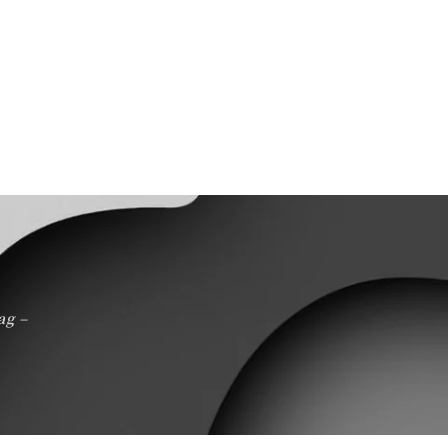
ag –
Service